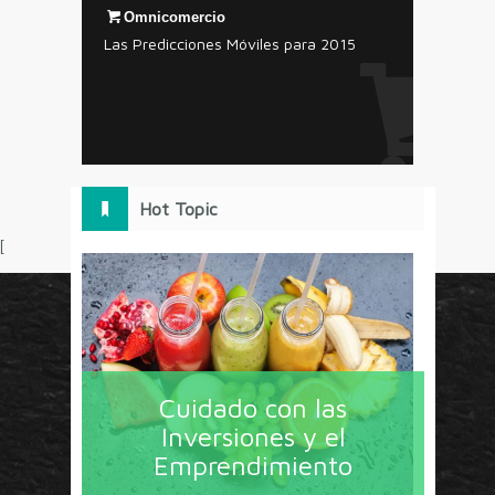
Omnicomercio
Las Predicciones Móviles para 2015
Hot Topic
[
Circulo Marketing concentra lo último en estrategias,
herramientas y tendencias con un enfoque en México
Cuidado con las
y América Latina. La revista contiene lo imprescindible
Inversiones y el
en tecnología, nuevas herramientas, liderazgo, redes
Emprendimiento
sociales y nuevas ideas en marketing. Los contenidos
están escritos por líderes de negocios y dirigidos hacia