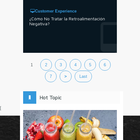
Customer Experience
¿Cómo No Tratar la Retroalimentación
Negativa?
1
2
3
4
5
6
7
>
Last
Hot Topic
[