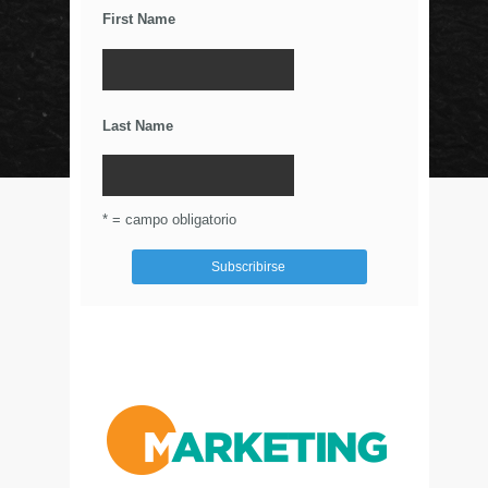
First Name
Los Wearables y el IoT
La Importancia De Una Buena Landing Page
Últimos Tweets
Last Name
© Circulo Marketing 2016. Todos los derechos
reservados.
.
* = campo obligatorio
Aviso de Privacidad