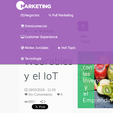
Negocios
Pull Marketing
Omnicomercio
Tecnología
Hot
Customer Experience
Topic
Los
Redes Sociales
Hot Topic
Wearables
Tecnología
Cuidado
con
y el IoT
las
Inversione
y
19/03/2018 - 11:03
el
Sin Comentarios
0
Emprendim
6857
0