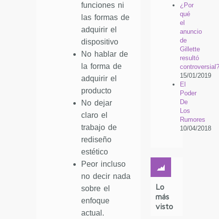
funciones ni
¿Por
qué
las formas de
el
adquirir el
anuncio
de
dispositivo
Gillette
No hablar de
resultó
la forma de
controversial
15/01/2019
adquirir el
El
producto
Poder
De
No dejar
Los
claro el
Rumores
trabajo de
10/04/2018
rediseño
estético
Peor incluso
no decir nada
Lo
sobre el
más
enfoque
visto
actual.