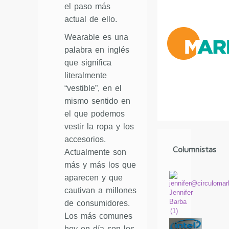
el paso más
actual de ello.
Wearable es una
palabra en inglés
que significa
literalmente
“vestible”, en el
mismo sentido en
el que podemos
vestir la ropa y los
accesorios.
Columnistas
Actualmente son
más y más los que
aparecen y que
cautivan a millones
Jennifer
Barba
de consumidores.
(
1
)
Los más comunes
hoy en día son los