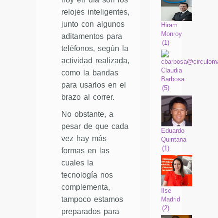
relojes inteligentes,
junto con algunos
Hiram
Monroy
aditamentos para
(
1
)
teléfonos, según la
actividad realizada,
Claudia
como la bandas
Barbosa
para usarlos en el
(
5
)
brazo al correr.
No obstante, a
pesar de que cada
Eduardo
vez hay más
Quintana
(
1
)
formas en las
cuales la
tecnología nos
complementa,
Ilse
tampoco estamos
Madrid
(
2
)
preparados para