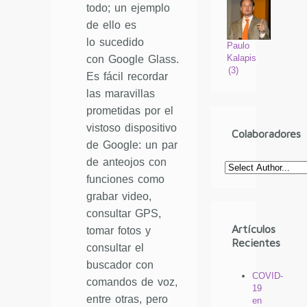
todo; un ejemplo
de ello es
lo sucedido
Paulo
Kalapis
con Google Glass.
(
3
)
Es fácil recordar
las maravillas
prometidas por el
vistoso dispositivo
Colaboradores
de Google: un par
de anteojos con
funciones como
grabar video,
consultar GPS,
Artículos
tomar fotos y
Recientes
consultar el
buscador con
COVID-
comandos de voz,
19
entre otras, pero
en