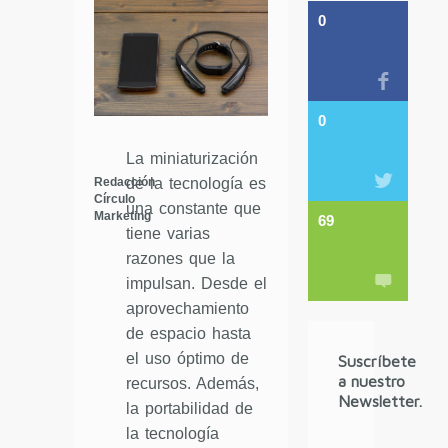
0
0
La miniaturización
Redacción
de la tecnología es
Círculo
una constante que
Marketing
69
tiene varias
razones que la
impulsan. Desde el
aprovechamiento
de espacio hasta
el uso óptimo de
Suscríbete
a nuestro
recursos. Además,
Newsletter.
la portabilidad de
la tecnología