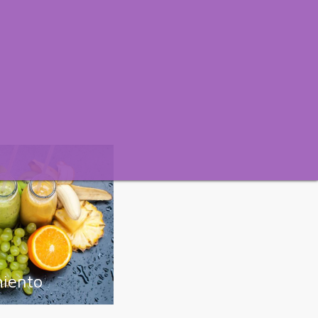
s
iento