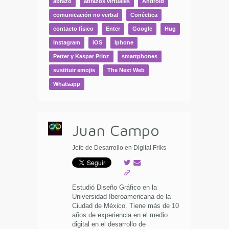
abrazo
abrazos virtuales
Android
comunicación no verbal
Conéctica
contacto físico
Enter
Google
Hug
Instagram
iOS
Iphone
Petter y Kaspar Prinz
smartphones
sustituir emojis
The Next Web
Whatsapp
Juan Campo
Jefe de Desarrollo en Digital Friks
Estudió Diseño Gráfico en la
Universidad Iberoamericana de la
Ciudad de México. Tiene más de 10
años de experiencia en el medio
digital en el desarrollo de