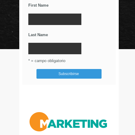
First Name
Los Wearables y el IoT
La Importancia De Una Buena Landing Page
Últimos Tweets
Last Name
© Circulo Marketing 2016. Todos los derechos
reservados.
.
* = campo obligatorio
Aviso de Privacidad