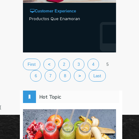
Customer Experience
Productos Que Enamoran
First
<
2
3
4
5
6
7
8
>
Last
Hot Topic
[