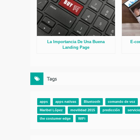
La Importancia De Una Buena
E-co
Landing Page
Tags
apps
apps nativas
Bluetooth
comando de voz
Maribel López
movilidad 2015
predicción
servici
the costumer edge
WiFi