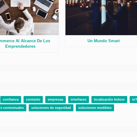
mmerce Al Alcance De Los
Un Mundo Smart
Emprendedores
confianza
contexto
empresas
interfaces
localización Indoor
lo
os contextuales
soluciones de seguridad
soluciones medibles