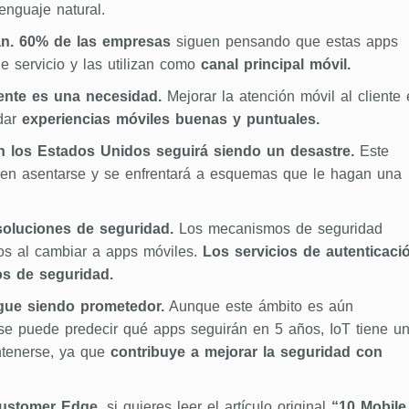
enguaje natural.
an. 60% de las empresas
siguen pensando que estas apps
e servicio y las utilizan como
canal principal móvil.
iente es una necesidad.
Mejorar la atención móvil al cliente 
 dar
experiencias móviles buenas y puntuales.
n los Estados Unidos seguirá siendo un desastre.
Este
s en asentarse y se enfrentará a esquemas que le hagan una
soluciones de seguridad.
Los mecanismos de seguridad
os al cambiar a apps móviles.
Los servicios de autenticaci
s de seguridad.
igue siendo prometedor.
Aunque este ámbito es aún
se puede predecir qué apps seguirán en 5 años, IoT tiene u
tenerse, ya que
contribuye a mejorar la seguridad con
ustomer Edge
, si quieres leer el artículo original
“10 Mobile