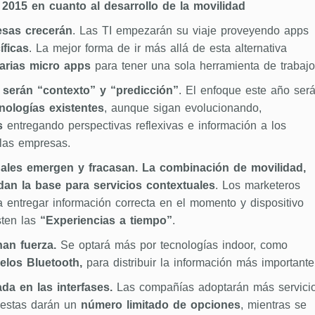
 2015 en cuanto al desarrollo de la movilidad
esas crecerán
. Las TI empezarán su viaje proveyendo apps
íficas
. La mejor forma de ir más allá de esta alternativa
arias micro apps
para tener una sola herramienta de trabajo
 serán “contexto” y “predicción”
. El enfoque este año ser
nologías existentes
, aunque sigan evolucionando,
s
entregando perspectivas reflexivas e información a los
 las empresas.
uales emergen y fracasan.
La combinación de movilidad,
 dan la base para servicios contextuales
. Los marketeros
 entregar información correcta en el momento y dispositivo
sten las
“Experiencias a tiempo”
.
an fuerza.
Se optará más por tecnologías indoor, como
elos Bluetooth,
para distribuir la información más importante
ada en las interfases.
Las compañías adoptarán más servici
estas darán un
número limitado de opciones
, mientras se