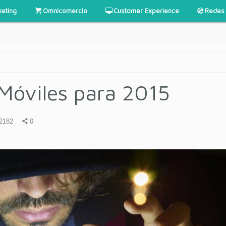
keting
Omnicomercio
Customer Experience
Redes 
 Móviles para 2015
2182
0