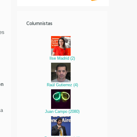
Columnistas
es
Ilse Madrid
(
2
)
ón
Raúl Gutierrez
(
4
)
na
Juan Campo
(
2080
)