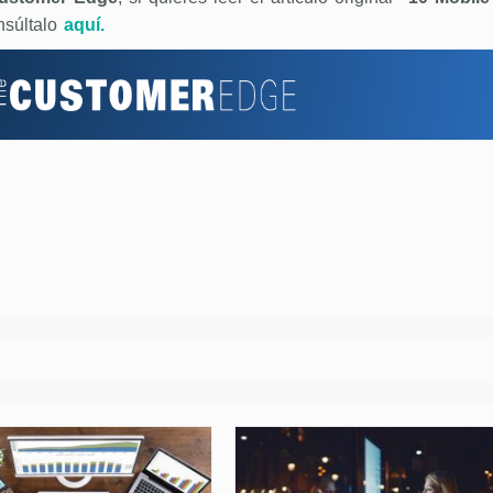
nsúltalo
aquí.