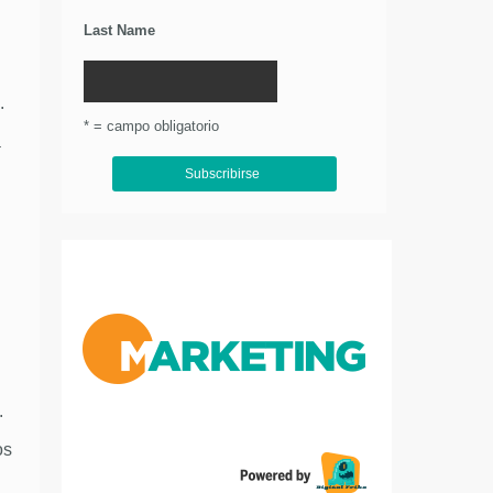
Last Name
.
* = campo obligatorio
á
.
os