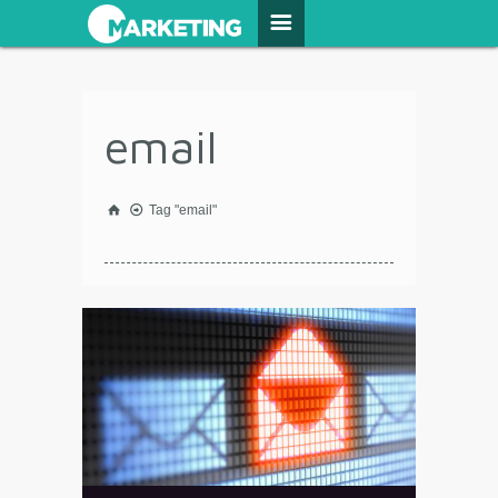
email
Tag "email"