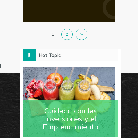
1
2
>
Hot Topic
[
Circulo Marketing concentra lo último en estrategias,
herramientas y tendencias con un enfoque en México
Cuidado con las
y América Latina. La revista contiene lo imprescindible
Inversiones y el
en tecnología, nuevas herramientas, liderazgo, redes
Emprendimiento
sociales y nuevas ideas en marketing. Los contenidos
están escritos por líderes de negocios y dirigidos hacia
todos los directores de marcas y especialistas en