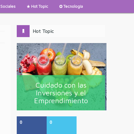
Sociales
Hot Topic
Tecnología
Hot Topic
Cuidado con las
Inversiones y el
Emprendimiento
0
0