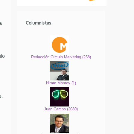
Columnistas
a
ulo
Redacción Círculo Marketing
(
258
)
Hiram Monroy
(
1
)
o.
Juan Campo
(
2080
)