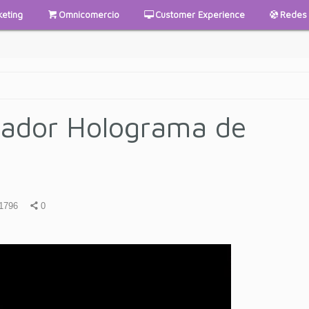
keting
Omnicomercio
Customer Experience
Redes 
vador Holograma de
1796
0