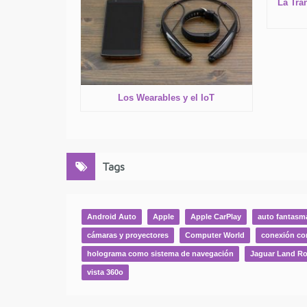
La Tra
Los Wearables y el IoT
Tags
Android Auto
Apple
Apple CarPlay
auto fantasm
cámaras y proyectores
Computer World
conexión co
holograma como sistema de navegación
Jaguar Land Ro
vista 360o