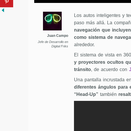
Los autos inteligentes y t
paso más allá. La compañí
navegación que incluyen
Juan Campo
como sistema de navegac
Jefe de Desarrollo en
alrededor.
Digital Friks
El sistema de vista en 36
y proyectores ocultos q
tránsito
, de acuerdo con
J
Una pantalla incrustada en
diferentes ángulos para 
“Head-Up”
también
resal