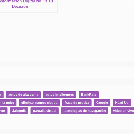
nsformación Digital No Es Tu
Decisión
a
autos de alta gama
autos inteligentes
BankRate
n la nube
eliminar puntos ciegos
frase de prueba
Google
Head Up
ver
Jalopnik
pantalla virtual
tecnologías de navegación
video en vivo