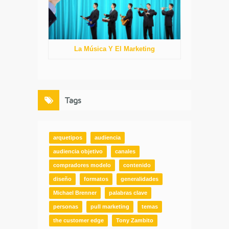
La Música Y El Marketing
Tags
arquetipos
audiencia
audiencia objetivo
canales
compradores modelo
contenido
diseño
formatos
generalidades
Michael Brenner
palabras clave
personas
pull marketing
temas
the customer edge
Tony Zambito