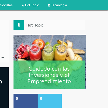
Sociales
Hot Topic
Tecnología
Hot Topic
Cuidado con las
Inversiones y el
n
Emprendimiento
0
0