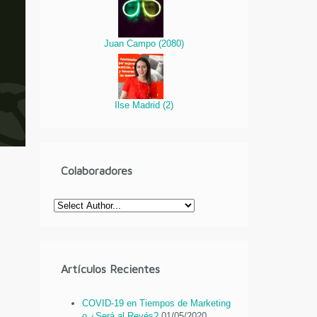
Juan Campo
(
2080
)
Ilse Madrid
(
2
)
Colaboradores
Artículos Recientes
COVID-19 en Tiempos de Marketing
o ¿Será al Revés?
01/05/2020