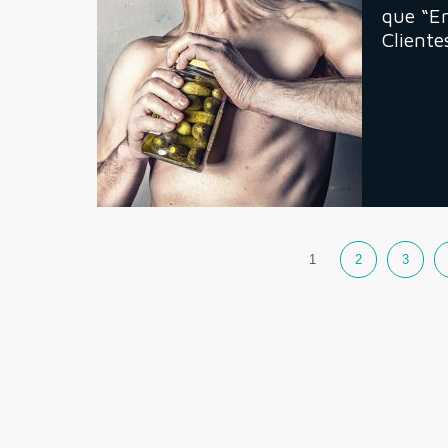
que “E
Cliente
1
2
3