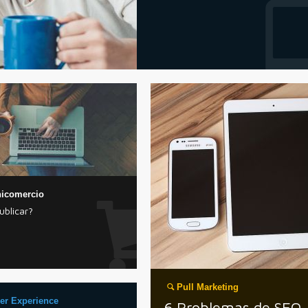
icomercio
ublicar?
Pull Marketing
er Experience
6 Problemas de SEO