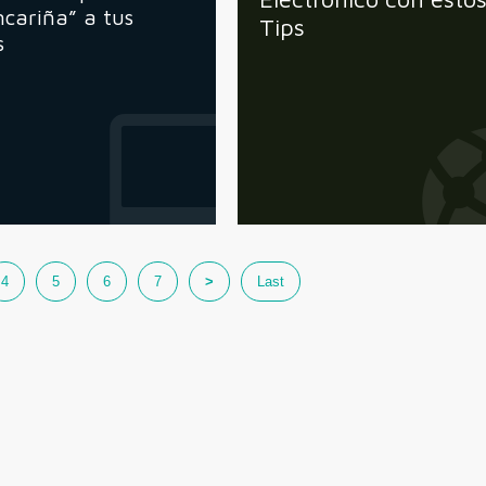
ncariña” a tus
Tips
s
4
5
6
7
>
Last