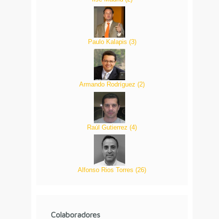
Paulo Kalapis
(
3
)
Armando Rodríguez
(
2
)
Raúl Gutierrez
(
4
)
Alfonso Rios Torres
(
26
)
Colaboradores