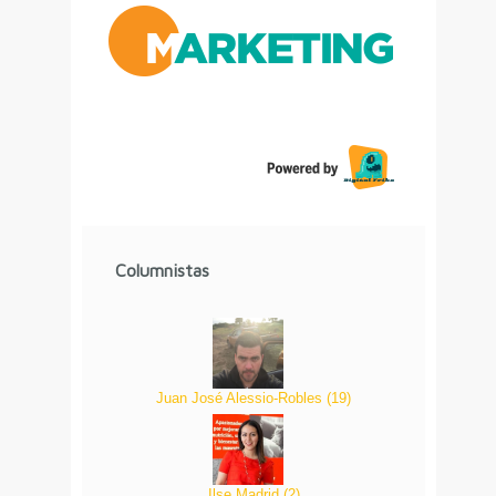
Columnistas
Juan José Alessio-Robles
(
19
)
Ilse Madrid
(
2
)