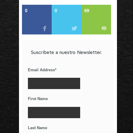
marketing que buscan información de calidad. Estos
componentes lo convierten en un detonador de nuevas
0
0
69
ideas que van más allá de los esquemas tradicionales.
Artículos Recientes
COVID-19 en Tiempos de Marketing o ¿Será al
Revés?
Suscríbete a nuestro Newsletter.
Cine, audiencias y premios en la era de Netflix
La competencia por el tiempo libre
Email Address
*
¿Por qué el anuncio de Gillette resultó
controversial?
El Poder De Los Rumores
Relaciones Duraderas Con Tus Clientes
First Name
Los Wearables y el IoT
La Importancia De Una Buena Landing Page
Últimos Tweets
Last Name