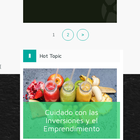
1
2
>
Hot Topic
[
Circulo Marketing concentra lo último en estrategias,
herramientas y tendencias con un enfoque en México
Cuidado con las
y América Latina. La revista contiene lo imprescindible
Inversiones y el
en tecnología, nuevas herramientas, liderazgo, redes
Emprendimiento
sociales y nuevas ideas en marketing. Los contenidos
están escritos por líderes de negocios y dirigidos hacia
todos los directores de marcas y especialistas en