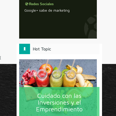
Redes Sociales
Google+ sabe de marketing
Hot Topic
[
Circulo Marketing concentra lo último en estrategias,
herramientas y tendencias con un enfoque en México
Cuidado con las
y América Latina. La revista contiene lo imprescindible
Inversiones y el
en tecnología, nuevas herramientas, liderazgo, redes
Emprendimiento
sociales y nuevas ideas en marketing. Los contenidos
están escritos por líderes de negocios y dirigidos hacia