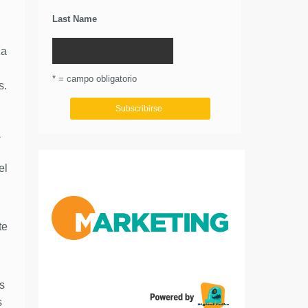
Last Name
za
* = campo obligatorio
s.
a
el
te
s
s