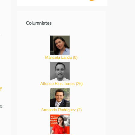
Columnistas
,
Maricela Landa
(
8
)
Alfonso Rios Torres
(
26
)
y
el
Armando Rodríguez
(
2
)