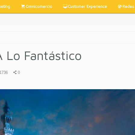
keting
Omnicomercio
Customer Experience
Redes 
A Lo Fantástico
1736
0