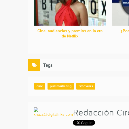
Cine, audiencias y premios en la era
¿Por
de Netflix
Tags
cine
pull marketing
Star Wars
Redacción Cir