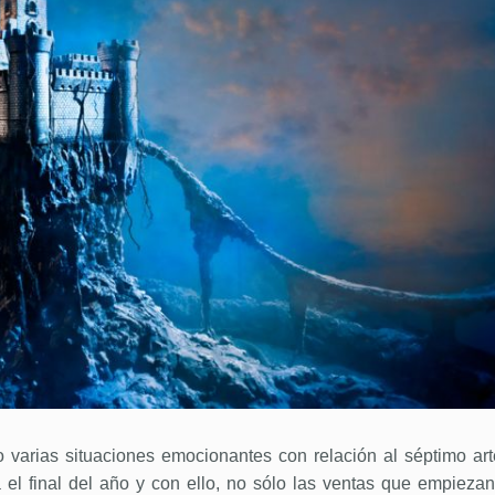
varias situaciones emocionantes con relación al séptimo art
el final del año y con ello, no sólo las ventas que empiezan