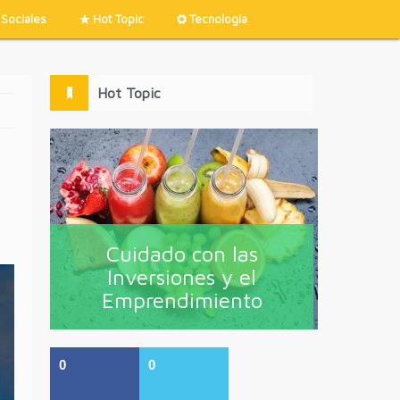
Sociales
Hot Topic
Tecnología
Hot Topic
Cuidado con las
Inversiones y el
Emprendimiento
0
0