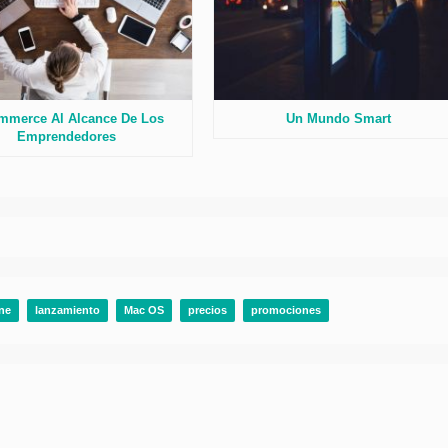
mmerce Al Alcance De Los
Un Mundo Smart
Emprendedores
ne
lanzamiento
Mac OS
precios
promociones