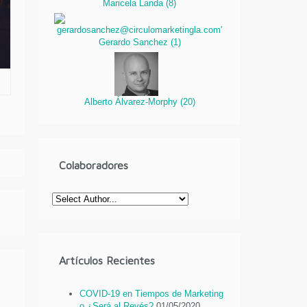
Maricela Landa
(
8
)
Gerardo Sanchez
(
1
)
Alberto Álvarez-Morphy
(
20
)
Colaboradores
Artículos Recientes
COVID-19 en Tiempos de Marketing
o ¿Será al Revés?
01/05/2020