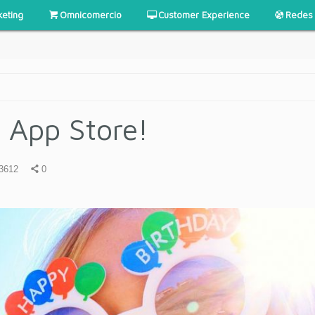
keting
Omnicomercio
Customer Experience
Redes 
 App Store!
3612
0