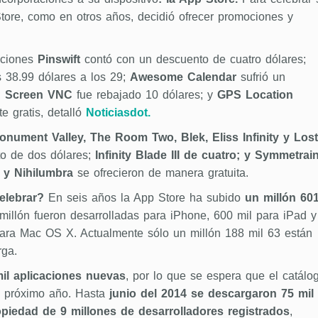
Store, como en otros años, decidió ofrecer promociones y
caciones
Pinswift
contó con un descuento de cuatro dólares;
38.99 dólares a los 29;
Awesome Calendar
sufrió un
;
Screen VNC
fue rebajado 10 dólares; y
GPS Location
e gratis, detalló
Noticiasdot.
onument Valley, The Room Two, Blek, Eliss Infinity y Lost
o de dos dólares;
Infinity Blade III de cuatro; y Symmetrain
 y Nihilumbra
se ofrecieron de manera gratuita.
elebrar?
En seis años la App Store ha subido
un millón 60
millón fueron desarrolladas para iPhone, 600 mil para iPad y
ara Mac OS X. Actualmente sólo un millón 188 mil 63 están
rga.
l aplicaciones nuevas
, por lo que se espera que el catálo
l próximo año. Hasta
junio del 2014 se descargaron 75 mil
opiedad de 9 millones de desarrolladores registrados
,