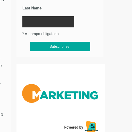
Last Name
* = campo obligatorio
,
1
go