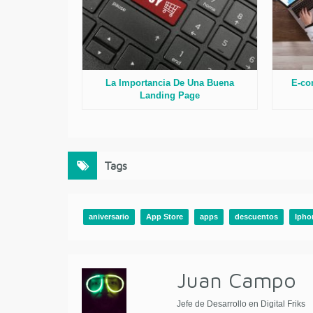
La Importancia De Una Buena
E-co
Landing Page
Tags
aniversario
App Store
apps
descuentos
Ipho
Juan Campo
Jefe de Desarrollo en Digital Friks