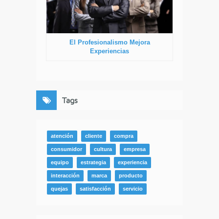
El Profesionalismo Mejora
Experiencias
Tags
atención
cliente
compra
consumidor
cultura
empresa
equipo
estrategia
experiencia
interacción
marca
producto
quejas
satisfacción
servicio