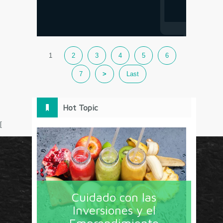
1
2
3
4
5
6
7
>
Last
Hot Topic
[
Circulo Marketing concentra lo último en estrategias,
herramientas y tendencias con un enfoque en México
Cuidado con las
y América Latina. La revista contiene lo imprescindible
Inversiones y el
en tecnología, nuevas herramientas, liderazgo, redes
Emprendimiento
sociales y nuevas ideas en marketing. Los contenidos