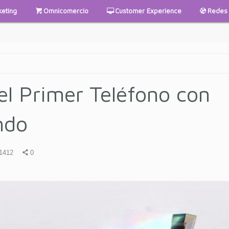
keting
Omnicomercio
Customer Experience
Redes 
el Primer Teléfono con
ndo
1412
0