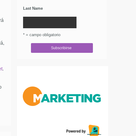
Last Name
rá
* = campo obligatorio
á,
t
.
o