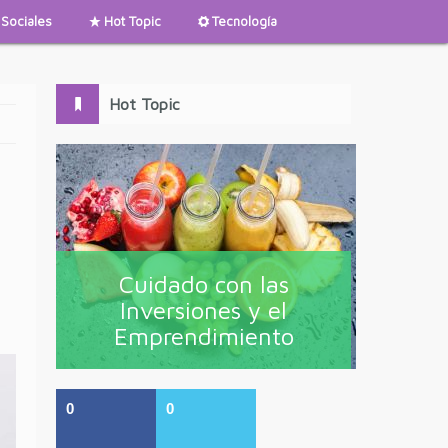
Sociales
Hot Topic
Tecnología
Hot Topic
Cuidado con las
Inversiones y el
Emprendimiento
0
0