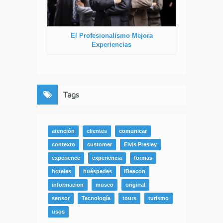
El Profesionalismo Mejora
Experiencias
Tags
atención
clientes
comunicar
contexto
customer
Elvis Presley
experience
experiencia
formas
hoteles
huéspedes
iBeacon
informacion
museo
original
sensor
Tecnología
tours
turismo
usos