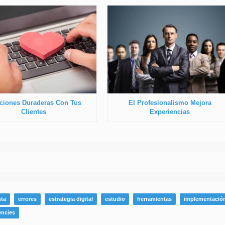
ciones Duraderas Con Tus
El Profesionalismo Mejora
Clientes
Experiencias
ta
errores
estrategia digital
estudio
herramientas
implementació
encies