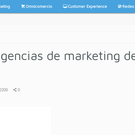
keting
Omnicomercio
Customer Experience
Redes 
agencias de marketing d
2200
0