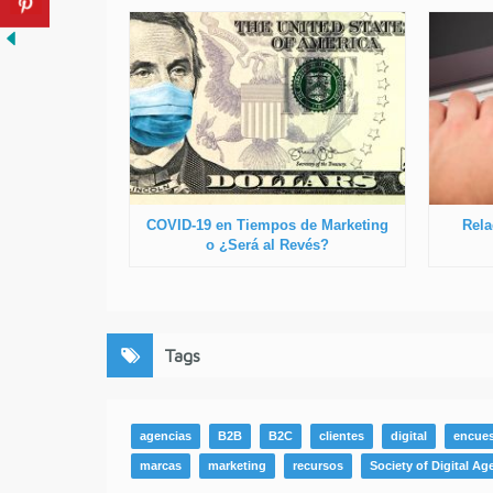
COVID-19 en Tiempos de Marketing
Rela
o ¿Será al Revés?
Tags
agencias
B2B
B2C
clientes
digital
encues
marcas
marketing
recursos
Society of Digital Ag