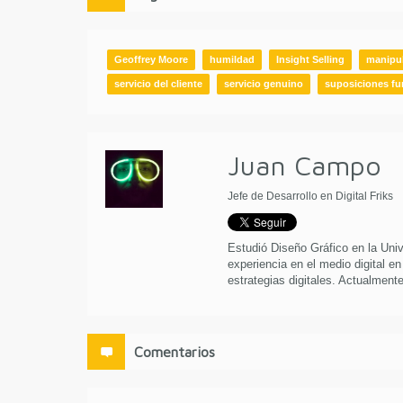
Geoffrey Moore
humildad
Insight Selling
manipu
servicio del cliente
servicio genuino
suposiciones f
Juan Campo
Jefe de Desarrollo en Digital Friks
Estudió Diseño Gráfico en la Uni
experiencia en el medio digital en
estrategias digitales. Actualmente 
Comentarios