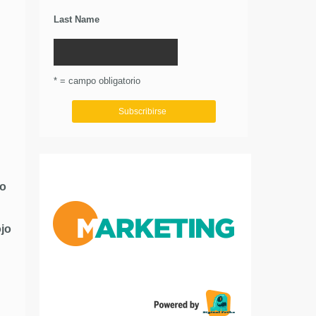
Last Name
* = campo obligatorio
to
jo