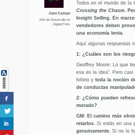
Todos en el mundo de la 
Crossing the Chasm
. Pe
Juan Campo
Insight Selling. En marz
Jefe de Desarrollo en
Digital Friks
vendedores deben provoca
una economía lenta.
Aquí algunas respuestas in
1: ¿Cuáles son los riesg
Geoffrey Moore: Lo que tie
esa es la idea”. Pero ca
folleto y
toda la noción de
de conductas manipulad
2: ¿Cómo pueden refresc
morado?
GM: El camino más obvio
retarlos.
Si estás en una p
genuinamente.
Si no lo h