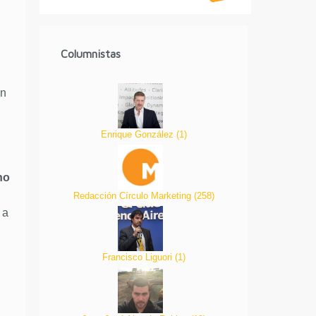
Columnistas
on
Enrique González
(
1
)
no
Redacción Círculo Marketing
(
258
)
 a
Francisco Liguori
(
1
)