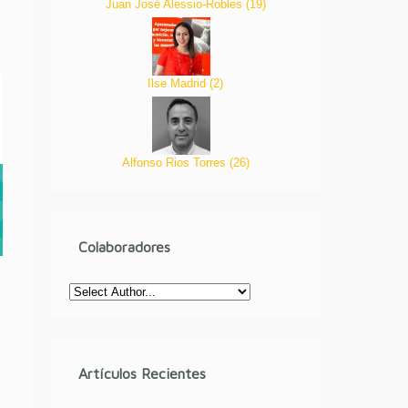
Juan José Alessio-Robles
(
19
)
Ilse Madrid
(
2
)
Alfonso Rios Torres
(
26
)
Colaboradores
Artículos Recientes