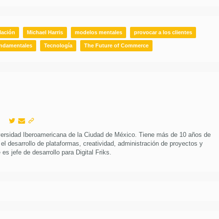
lación
Michael Harris
modelos mentales
provocar a los clientes
undamentales
Tecnología
The Future of Commerce
versidad Iberoamericana de la Ciudad de México. Tiene más de 10 años de
 el desarrollo de plataformas, creatividad, administración de proyectos y
es jefe de desarrollo para Digital Friks.