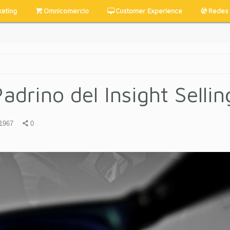
keting
Omnicomercio
Customer Experience
Redes 
adrino del Insight Sellin
1967
0