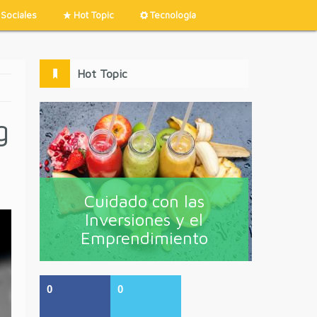
Sociales
Hot Topic
Tecnología
Hot Topic
g
Cuidado con las
Inversiones y el
Emprendimiento
0
0