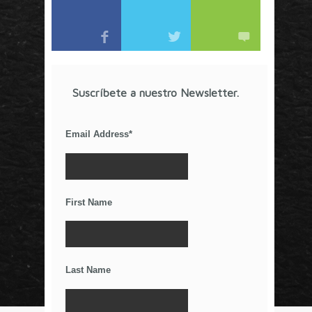
ideas que van más allá de los esquemas tradicionales.
Artículos Recientes
COVID-19 en Tiempos de Marketing o ¿Será al
Revés?
Suscríbete a nuestro Newsletter.
Cine, audiencias y premios en la era de Netflix
La competencia por el tiempo libre
Email Address
*
¿Por qué el anuncio de Gillette resultó
controversial?
El Poder De Los Rumores
Relaciones Duraderas Con Tus Clientes
First Name
Los Wearables y el IoT
La Importancia De Una Buena Landing Page
Últimos Tweets
Last Name