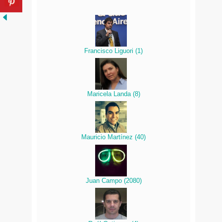
Francisco Liguori
(
1
)
Maricela Landa
(
8
)
Mauricio Martínez
(
40
)
Juan Campo
(
2080
)