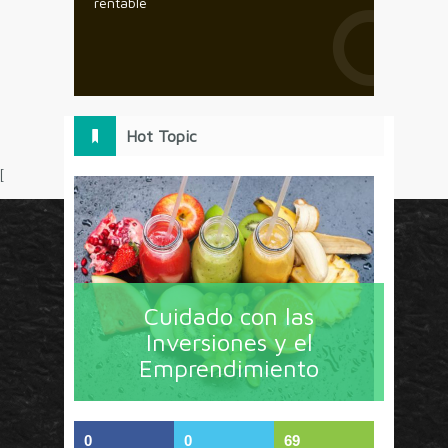
rentable
Hot Topic
[
Circulo Marketing concentra lo último en estrategias,
Cuidado con las
herramientas y tendencias con un enfoque en México
y América Latina. La revista contiene lo imprescindible
Inversiones y el
en tecnología, nuevas herramientas, liderazgo, redes
Emprendimiento
sociales y nuevas ideas en marketing. Los contenidos
están escritos por líderes de negocios y dirigidos hacia
todos los directores de marcas y especialistas en
marketing que buscan información de calidad. Estos
0
0
69
componentes lo convierten en un detonador de nuevas