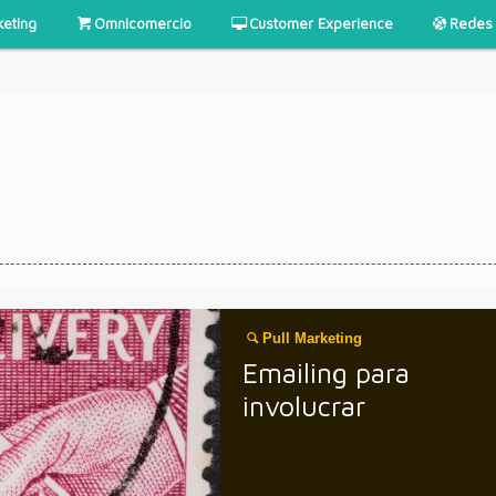
keting
Omnicomercio
Customer Experience
Redes 
Pull Marketing
Emailing para
involucrar