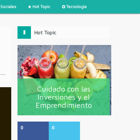
Sociales
Hot Topic
Tecnología
Hot Topic
Cuidado con las
Inversiones y el
Emprendimiento
0
0