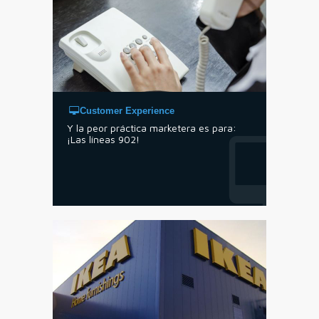
Customer Experience
Y la peor práctica marketera es para:
¡Las líneas 902!