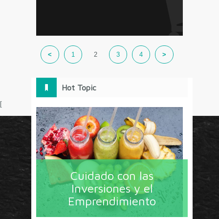
<
1
2
3
4
>
Hot Topic
[
Circulo Marketing concentra lo último en estrategias,
herramientas y tendencias con un enfoque en México
Cuidado con las
y América Latina. La revista contiene lo imprescindible
Inversiones y el
en tecnología, nuevas herramientas, liderazgo, redes
Emprendimiento
sociales y nuevas ideas en marketing. Los contenidos
están escritos por líderes de negocios y dirigidos hacia
todos los directores de marcas y especialistas en