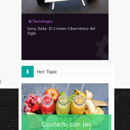
Tecnología
Sony Data: El Crimen Cibernético del
Siglo
Hot Topic
[
Circulo Marketing concentra lo último en estrategias,
herramientas y tendencias con un enfoque en México
Cuidado con las
y América Latina. La revista contiene lo imprescindible