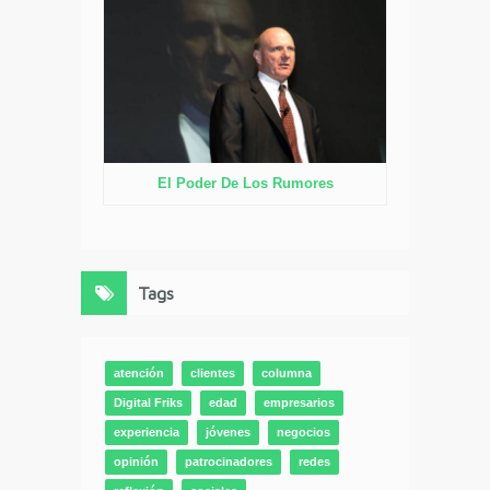
El Poder De Los Rumores
Tags
atención
clientes
columna
Digital Friks
edad
empresarios
experiencia
jóvenes
negocios
opinión
patrocinadores
redes