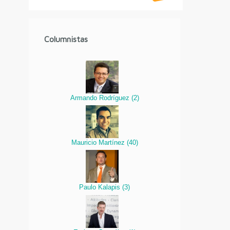
Columnistas
Armando Rodríguez
(
2
)
Mauricio Martínez
(
40
)
Paulo Kalapis
(
3
)