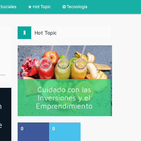
Sociales
Hot Topic
Tecnología
Hot Topic
Cuidado con las
Inversiones y el
n
Emprendimiento
e
0
0