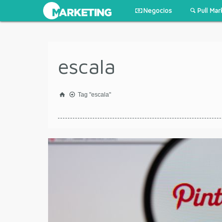
Negocios
Pull Mar
escala
Tag "escala"