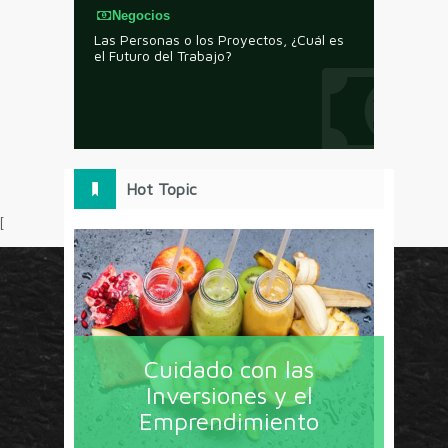
Negocios
Las Personas o los Proyectos, ¿Cuál es
el Futuro del Trabajo?
Hot Topic
[
Circulo Marketing concentra lo último en estrategias,
herramientas y tendencias con un enfoque en México
Cuidado con las
y América Latina. La revista contiene lo imprescindible
Inversiones y el
en tecnología, nuevas herramientas, liderazgo, redes
Emprendimiento
sociales y nuevas ideas en marketing. Los contenidos
están escritos por líderes de negocios y dirigidos hacia