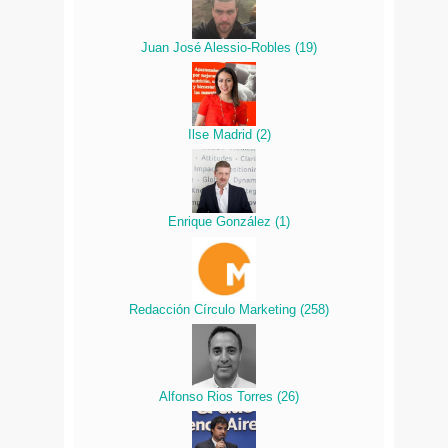
Juan José Alessio-Robles
(
19
)
Ilse Madrid
(
2
)
Enrique González
(
1
)
Redacción Círculo Marketing
(
258
)
Alfonso Rios Torres
(
26
)