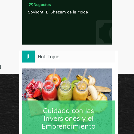
Negocios
Spylight: El Shazam de la Moda
Hot Topic
[
Circulo Marketing concentra lo último en estrategias,
herramientas y tendencias con un enfoque en México
Cuidado con las
y América Latina. La revista contiene lo imprescindible
Inversiones y el
en tecnología, nuevas herramientas, liderazgo, redes
Emprendimiento
sociales y nuevas ideas en marketing. Los contenidos
están escritos por líderes de negocios y dirigidos hacia