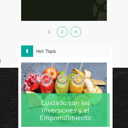
1
2
>
Hot Topic
[
Circulo Marketing concentra lo último en estrategias,
herramientas y tendencias con un enfoque en México
Cuidado con las
y América Latina. La revista contiene lo imprescindible
Inversiones y el
en tecnología, nuevas herramientas, liderazgo, redes
Emprendimiento
sociales y nuevas ideas en marketing. Los contenidos
están escritos por líderes de negocios y dirigidos hacia
todos los directores de marcas y especialistas en