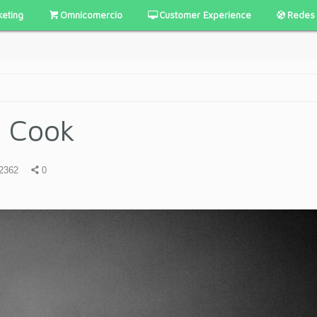
keting
Omnicomercio
Customer Experience
Redes 
m Cook
2362
0