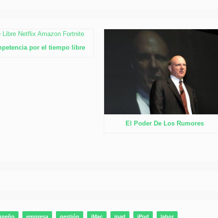
petencia por el tiempo libre
El Poder De Los Rumores
mpeño
empresa
gestión
iMac
ipad
iPod
labor