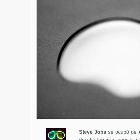
Steve Jobs
se ocupó de
decidió legar su puesto a