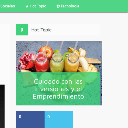
Sociales
Hot Topic
Tecnología
Hot Topic
Cuidado con las
Inversiones y el
Emprendimiento
0
0