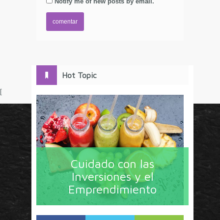
Notify me of new posts by email.
Hot Topic
[
Circulo Marketing concentra lo último en estrategias,
herramientas y tendencias con un enfoque en México
Cuidado con las
y América Latina. La revista contiene lo imprescindible
Inversiones y el
en tecnología, nuevas herramientas, liderazgo, redes
Emprendimiento
sociales y nuevas ideas en marketing. Los contenidos
están escritos por líderes de negocios y dirigidos hacia
todos los directores de marcas y especialistas en
marketing que buscan información de calidad. Estos