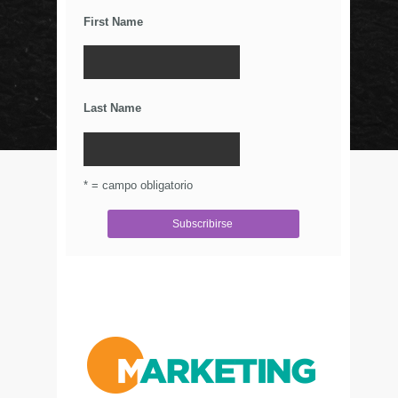
Relaciones Duraderas Con Tus Clientes
First Name
Los Wearables y el IoT
La Importancia De Una Buena Landing Page
Últimos Tweets
Last Name
© Circulo Marketing 2016. Todos los derechos
reservados.
.
* = campo obligatorio
Aviso de Privacidad