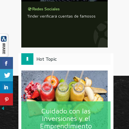
Redes Sociales
Tinder verificará cuentas de famosos
Hot Topic
[
Circulo Marketing concentra lo último en estrategias,
herramientas y tendencias con un enfoque en México
Cuidado con las
y América Latina. La revista contiene lo imprescindible
Inversiones y el
en tecnología, nuevas herramientas, liderazgo, redes
Emprendimiento
sociales y nuevas ideas en marketing. Los contenidos