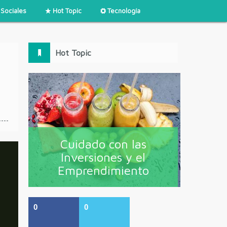
Sociales
Hot Topic
Tecnología
Hot Topic
Cuidado con las
Inversiones y el
Emprendimiento
0
0