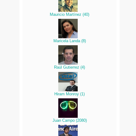
Mauricio Martínez
(
40
)
Maricela Landa
(
8
)
Raúl Gutierrez
(
4
)
Hiram Monroy
(
1
)
Juan Campo
(
2080
)