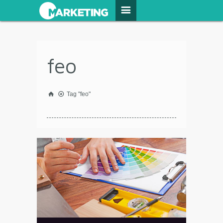
feo
Tag "feo"