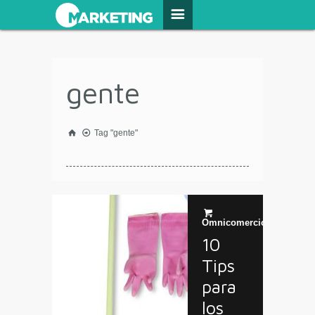
gente
Tag "gente"
Omnicomercio
10
Tips
para
los