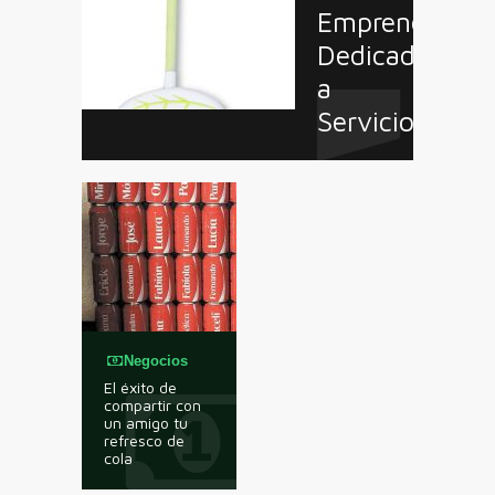
Emprendedore
Dedicados
a
Servicios
Negocios
El éxito de
compartir con
un amigo tu
refresco de
cola