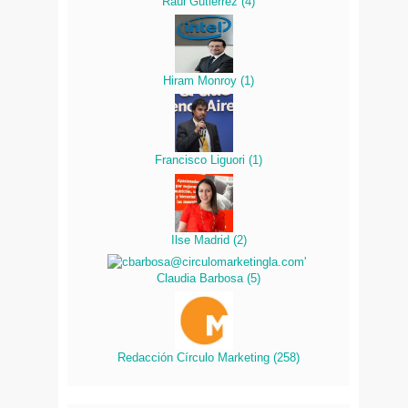
Raúl Gutierrez
(
4
)
Hiram Monroy
(
1
)
Francisco Liguori
(
1
)
Ilse Madrid
(
2
)
Claudia Barbosa
(
5
)
Redacción Círculo Marketing
(
258
)