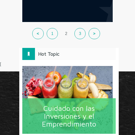
<
1
2
3
>
Hot Topic
[
Circulo Marketing concentra lo último en estrategias,
herramientas y tendencias con un enfoque en México
Cuidado con las
y América Latina. La revista contiene lo imprescindible
Inversiones y el
en tecnología, nuevas herramientas, liderazgo, redes
Emprendimiento
sociales y nuevas ideas en marketing. Los contenidos
están escritos por líderes de negocios y dirigidos hacia
todos los directores de marcas y especialistas en