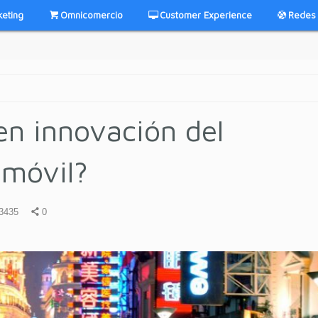
keting
Omnicomercio
Customer Experience
Redes 
 en innovación del
 móvil?
3435
0