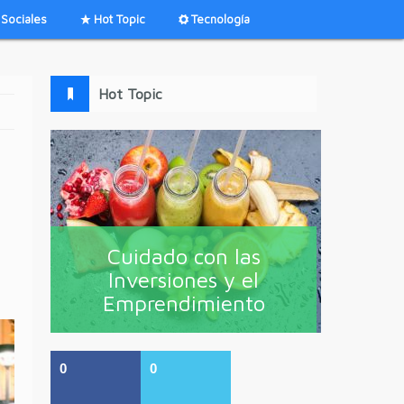
Sociales
Hot Topic
Tecnología
Hot Topic
Cuidado con las
Inversiones y el
Emprendimiento
0
0