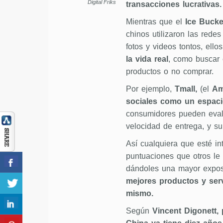
Digital Friks
transacciones lucrativas.
Mientras que el
Ice Bucke
chinos utilizaron las rede
fotos y videos tontos, ello
la vida real
, como buscar 
productos o no comprar.
Por ejemplo,
Tmall,
(el
Am
sociales como un espac
consumidores pueden evalua
velocidad de entrega, y su
Así cualquiera que esté i
puntuaciones que otros le
dándoles una mayor expos
mejores productos y serv
mismo.
Según
Vincent Digonett, 