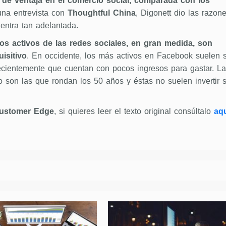
 de ventaja en el comercio social, comparada con los
na entrevista con
Thoughtful China
, Digonett dio las razon
entra tan adelantada.
os activos de las redes sociales, en gran medida, son
isitivo
. En occidente, los más activos en Facebook suelen 
recientemente que cuentan con pocos ingresos para gastar. L
o son las que rondan los 50 años y éstas no suelen invertir 
ustomer Edge
, si quieres leer el texto original consúltalo
aqu