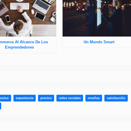
mmerce Al Alcance De Los
Un Mundo Smart
Emprendedores
ronico
experiencia
precios
redes sociales
reseñas
satisfacción