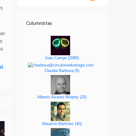
es
Columnistas
ser
as
su
Juan Campo
(
2080
)
í.
Claudia Barbosa
(
5
)
Alberto Álvarez-Morphy
(
20
)
Mauricio Martínez
(
40
)