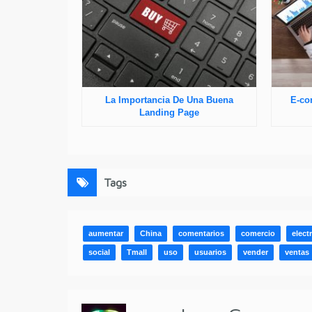
La Importancia De Una Buena
E-co
Landing Page
Tags
aumentar
China
comentarios
comercio
elect
social
Tmall
uso
usuarios
vender
ventas