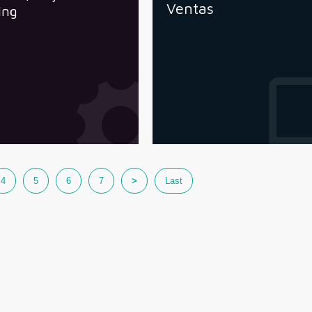
Ventas
ing
4
5
6
7
>
Last