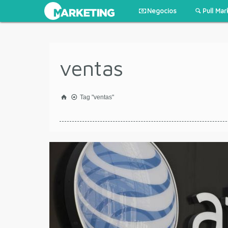
Negocios
Pull Mar
ventas
Tag "ventas"