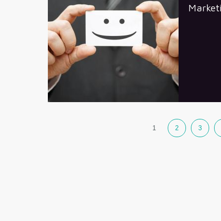
Market
1
2
3