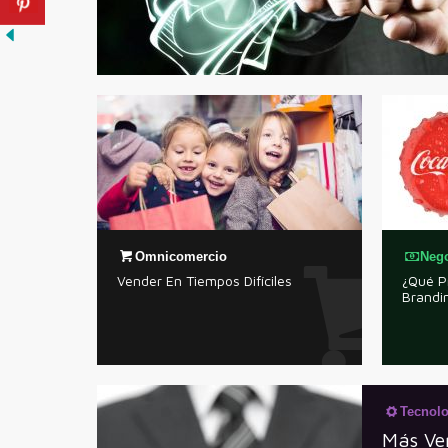
Omnicomercio
Neg
Vender En Tiempos Difíciles
¿Qué P
Brandi
Tecnolo
Más Ve