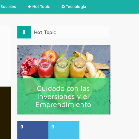
Sociales
Hot Topic
Tecnología
Hot Topic
Cuidado con las
Inversiones y el
Emprendimiento
0
0