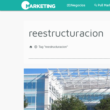
Negocios
Pull Mar
reestructuracion
Tag "reestructuracion"