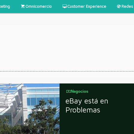
keting
Omnicomercio
Customer Experience
Redes 
Negocios
eBay está en
Problemas