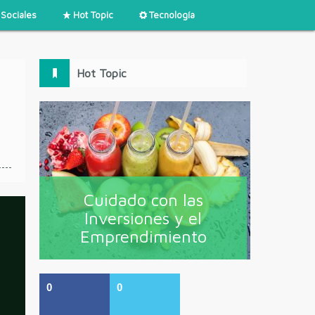
Sociales
Hot Topic
Tecnología
Hot Topic
Cuidado con las
Inversiones y el
Emprendimiento
0
0