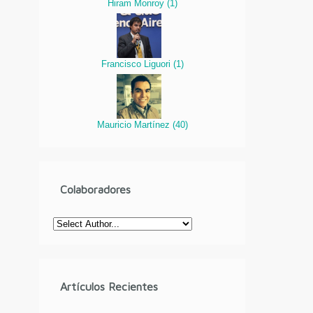
Hiram Monroy
(
1
)
Francisco Liguori
(
1
)
Mauricio Martínez
(
40
)
Colaboradores
Artículos Recientes