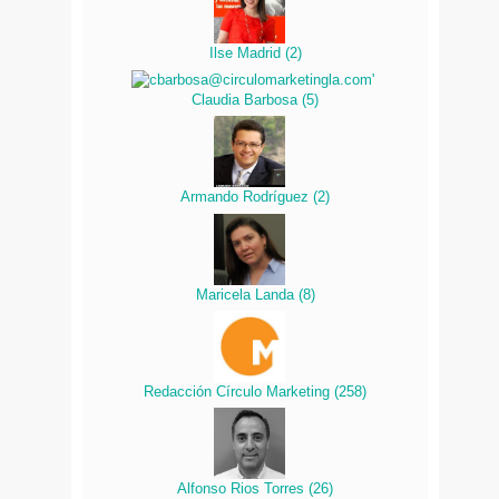
Ilse Madrid
(
2
)
Claudia Barbosa
(
5
)
Armando Rodríguez
(
2
)
Maricela Landa
(
8
)
Redacción Círculo Marketing
(
258
)
Alfonso Rios Torres
(
26
)