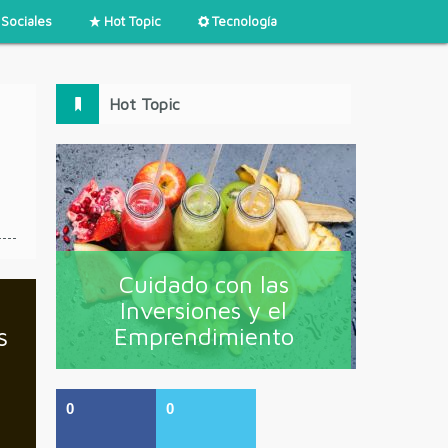
Sociales
Hot Topic
Tecnología
Hot Topic
Cuidado con las
Inversiones y el
s
Emprendimiento
0
0