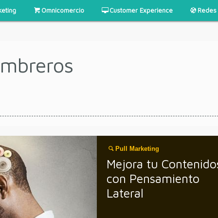
keting
Omnicomercio
Customer Experience
Redes 
ombreros
Pull Marketing
Mejora tu Contenido
con Pensamiento
Lateral