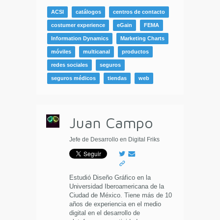
ACSI
catálogos
centros de contacto
costumer experience
eGain
FEMA
Information Dynamics
Marketing Charts
móviles
multicanal
productos
redes sociales
seguros
seguros médicos
tiendas
web
Juan Campo
Jefe de Desarrollo en Digital Friks
Estudió Diseño Gráfico en la
Universidad Iberoamericana de la
Ciudad de México. Tiene más de 10
años de experiencia en el medio
digital en el desarrollo de