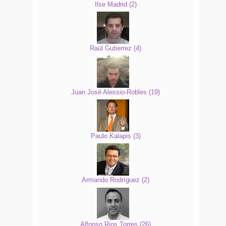
Ilse Madrid
(
2
)
Raúl Gutierrez
(
4
)
Juan José Alessio-Robles
(
19
)
Paulo Kalapis
(
3
)
Armando Rodríguez
(
2
)
Alfonso Rios Torres
(
26
)