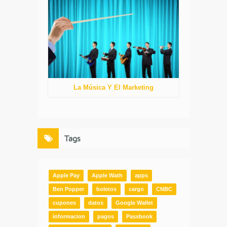
La Música Y El Marketing
Tags
Apple Pay
Apple Wath
apps
Ben Popper
boletos
cargo
CNBC
cupones
datos
Google Wallet
informacion
pagos
Passbook