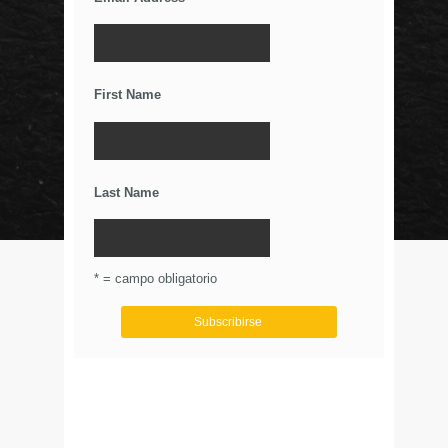
¿Por qué el anuncio de Gillette resultó
controversial?
El Poder De Los Rumores
Relaciones Duraderas Con Tus Clientes
First Name
Los Wearables y el IoT
La Importancia De Una Buena Landing Page
Últimos Tweets
Last Name
© Circulo Marketing 2016. Todos los derechos
reservados.
.
* = campo obligatorio
Aviso de Privacidad