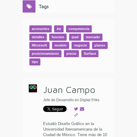
Tags
accesorios
Air
competencia
detalles
funcion
ipad
mercado
Microsoft
modelo
negocio
planes
posicionamiento
precio
Surface
tips
Juan Campo
Jefe de Desarrollo en Digital Friks
Estudió Diseño Gráfico en la
Universidad Iberoamericana de la
Ciudad de México. Tiene más de 10