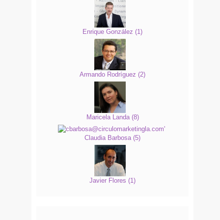
Enrique González
(
1
)
Armando Rodríguez
(
2
)
Maricela Landa
(
8
)
Claudia Barbosa
(
5
)
Javier Flores
(
1
)