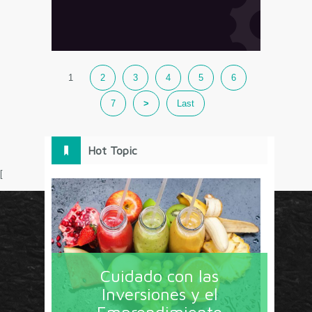
1
2
3
4
5
6
7
>
Last
Hot Topic
[
Circulo Marketing concentra lo último en estrategias,
herramientas y tendencias con un enfoque en México
Cuidado con las
y América Latina. La revista contiene lo imprescindible
Inversiones y el
en tecnología, nuevas herramientas, liderazgo, redes
Emprendimiento
sociales y nuevas ideas en marketing. Los contenidos