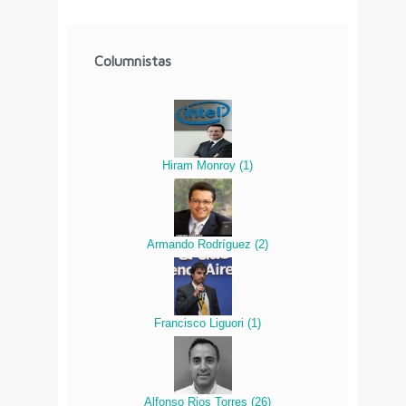
Columnistas
Hiram Monroy
(
1
)
Armando Rodríguez
(
2
)
Francisco Liguori
(
1
)
Alfonso Rios Torres
(
26
)