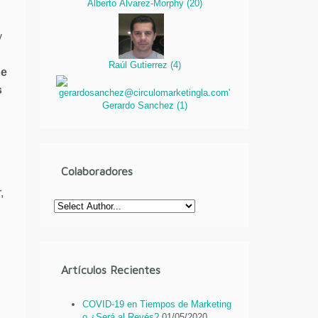
Alberto Álvarez-Morphy
(
20
)
y
Raúl Gutierrez
(
4
)
ue
s
Gerardo Sanchez
(
1
)
Colaboradores
,
Artículos Recientes
COVID-19 en Tiempos de Marketing
o ¿Será al Revés?
01/05/2020