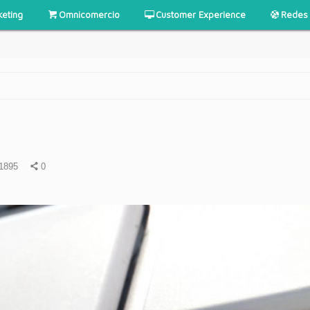
keting
Omnicomercio
Customer Experience
Redes 
?
1895
0