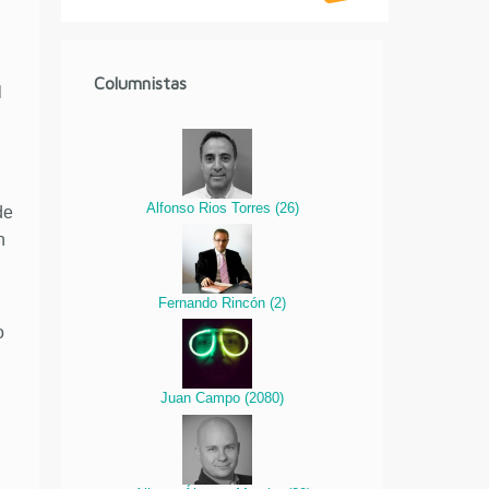
Columnistas
l
Alfonso Rios Torres
(
26
)
de
n
Fernando Rincón
(
2
)
o
Juan Campo
(
2080
)