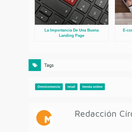
La Importancia De Una Buena
E-co
Landing Page
Tags
Omnicomercio
retail
tienda online
Redacción Cír